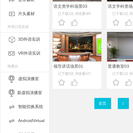
语文类学科场景03
语文学科类场
片头素材
已下载2次 浏览量469
已下载1次 浏
外语口语实训
3D外语实训
VR外语实训
领导讲话场景01
普通教室03
电视台
已下载0次 浏览量425
已下载2次 浏
虚拟演播室
新虚拟演播室
首页
1
智能切换系统
AndroidVirtual