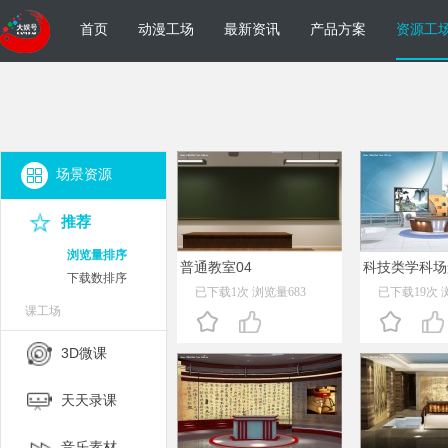
首页
动漫工场
最新资讯
产品方案
资源工
场景资源
推荐
浏览量排序
普通教室04
科技类学科场
下载数排序
已下载1次 浏览量683
已下载19次 
课工场
3D微课
天天录课
音乐素材