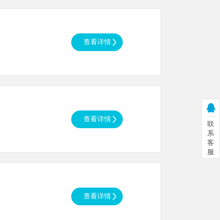
联
系
客
服