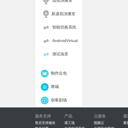
虚拟演播室
新虚拟演播室
智能切换系统
AndroidVirtual
测试场景
制作众包
商城
创客剧场
服务支持
产品
云服务
最
售后支持服务
课工场
视频云
最