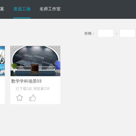
案
资源工场
名师工作室
价格：
-
数学学科场景03
已下载3次 浏览量258