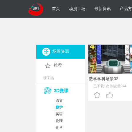
首页
动漫工场
最新资讯
产品方
场景资源
推荐
课工场
数学学科场景02
已下载1次 浏览量244
3D微课
语文
数学
英语
物理
化学