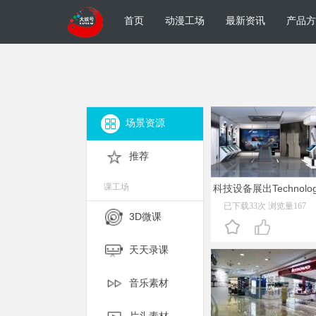
首页
动漫工场
最新资讯
产品方
场景资源
推荐
课工场
科技设备展出Technolo
已下载33次 浏览量167
3D微课
天天录课
音乐素材