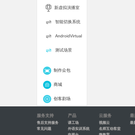
新虚拟演播室
智能切换系统
AndroidVirtual
测试场景
制作众包
商城
创客剧场
服务支持
产品
云服务
最
售后支持服务
课工场
视频云
最
常见问题
外语实训系统
名师互动客堂
电视台
微教育