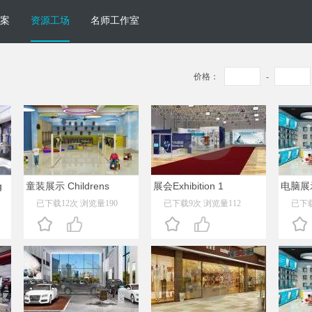
案
资源工场
名师工作室
价格：
-
g
童装展示 Childrens
展会Exhibition 1
电脑展示 
已下载12次 浏览量190
已下载9次 浏览量112
已下载