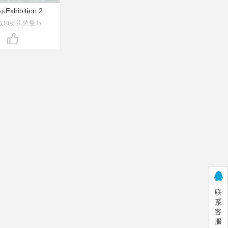
xhibition 2
10次 浏览量35
联
系
客
服