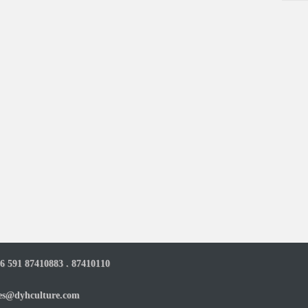
6 591 87410883 . 87410110
es@dyhculture.com