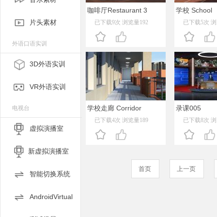
咖啡厅Restaurant 3
学校 School
片头素材
已下载9次 浏览量192
已下载5次 浏
外语口语实训
3D外语实训
VR外语实训
学校走廊 Corridor
录课005
电视台
已下载4次 浏览量189
已下载8次 浏
虚拟演播室
新虚拟演播室
首页
上一页
智能切换系统
AndroidVirtual