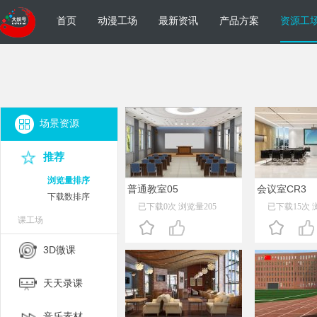
首页
动漫工场
最新资讯
产品方案
资源工
场景资源
推荐
浏览量排序
普通教室05
会议室CR3
下载数排序
已下载0次 浏览量205
已下载15次 
课工场
3D微课
天天录课
音乐素材