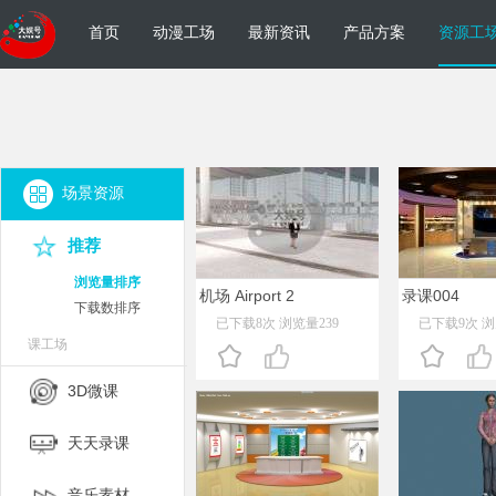
首页
动漫工场
最新资讯
产品方案
资源工
场景资源
推荐
浏览量排序
机场 Airport 2
录课004
下载数排序
已下载8次 浏览量239
已下载9次 浏
课工场
3D微课
天天录课
音乐素材