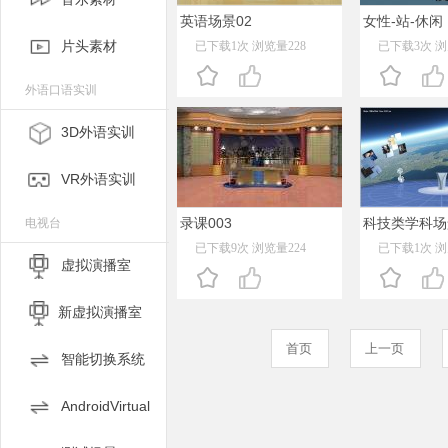
英语场景02
女性-站-休闲
片头素材
已下载1次 浏览量228
已下载3次 浏
外语口语实训
3D外语实训
VR外语实训
录课003
科技类学科场
电视台
已下载9次 浏览量224
已下载1次 浏
虚拟演播室
新虚拟演播室
首页
上一页
智能切换系统
AndroidVirtual