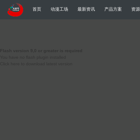
首页
动漫工场
最新资讯
产品方案
资源
Flash version 9,0 or greater is required
You have no flash plugin installed
Click here to download latest version