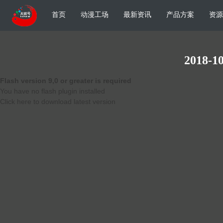
首页
动漫工场
最新资讯
产品方案
资源
2018-10
Flash version 9,0 or greater is required
You have no flash plugin installed
Click here to download latest version