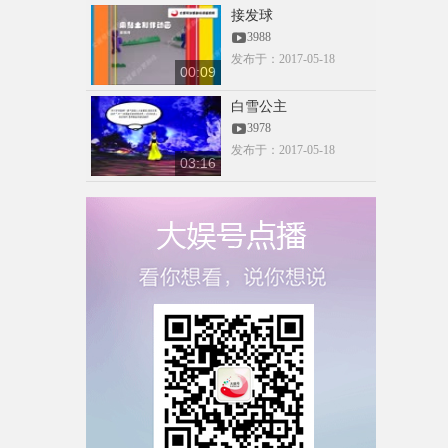
材-蓝色
接发球
admin
00:07
3988
3092
发布于：2017-05-18
00:09
CCTV抠像素
白雪公主
材-蓝色
3978
admin
00:07
发布于：2017-05-18
3058
03:16
跳舞抠像素
材-绿色
00:17
18695607730
3033
00:00
20190409_095300
15959019495
3009