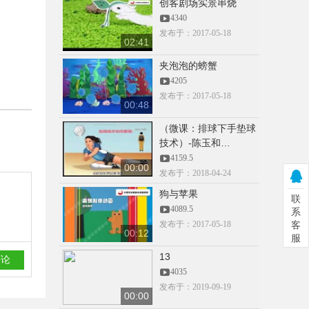
创客剧场实景串烧
51
4340
发布于：2017-05-18
02:41
00:00
夹泡泡的螃蟹
18958051726
4205
3668.5
发布于：2017-05-18
00:48
（微课：排球下手垫球
技术）-陈玉和…
00:00
4159.5
15959019495
00:00
发布于：2018-04-24
3601
狗与苹果
联
4089.5
系
发布于：2017-05-18
客
00:12
服
00:00
15959019495
13
3345
4035
发布于：2019-09-19
00:00
CCTV抠像素