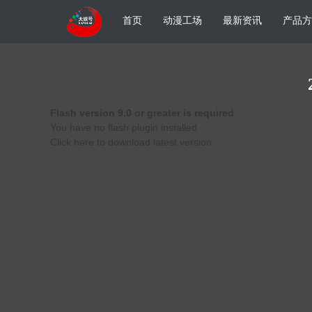
首页
动漫工场
最新资讯
产品方
Flash version 9,0 or greater is required
You have no flash plugin installed
Click here to download latest version