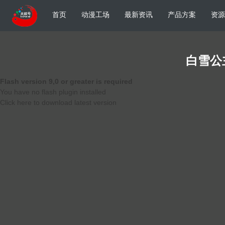
首页
动漫工场
最新资讯
产品方案
资源
白雪公
Flash version 9,0 or greater is required
You have no flash plugin installed
Click here to download latest version