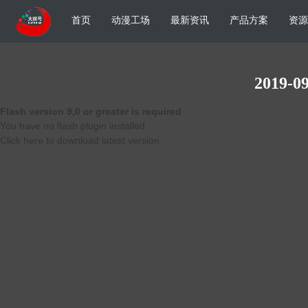
首页
动漫工场
最新资讯
产品方案
资源
2019-09
Flash version 9,0 or greater is required
You have no flash plugin installed
Click here to download latest version