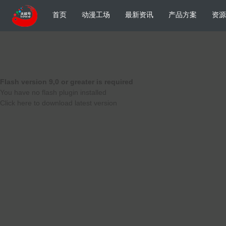
首页
动漫工场
最新资讯
产品方案
资源
Flash version 9,0 or greater is required
You have no flash plugin installed
Click here to download latest version