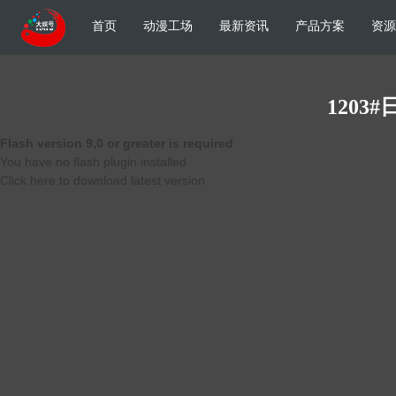
首页
动漫工场
最新资讯
产品方案
资源
1203
Flash version 9,0 or greater is required
You have no flash plugin installed
Click here to download latest version