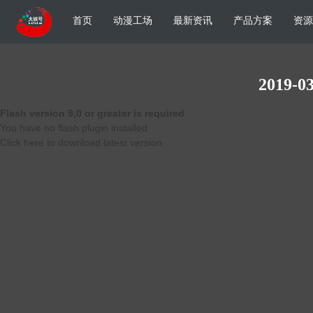
首页
动漫工场
最新资讯
产品方案
资源
2019-03
Flash version 9,0 or greater is required
You have no flash plugin installed
Click here to download latest version