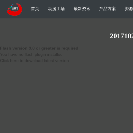
首页
动漫工场
最新资讯
产品方案
资源
201710
Flash version 9,0 or greater is required
You have no flash plugin installed
Click here to download latest version