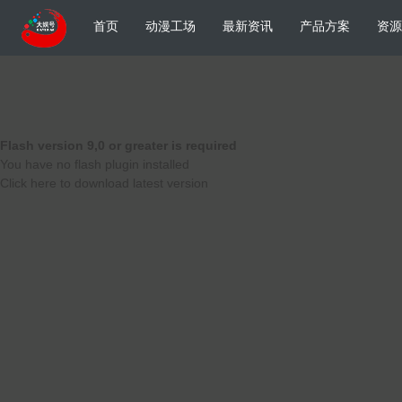
首页
动漫工场
最新资讯
产品方案
资源
Flash version 9,0 or greater is required
You have no flash plugin installed
Click here to download latest version