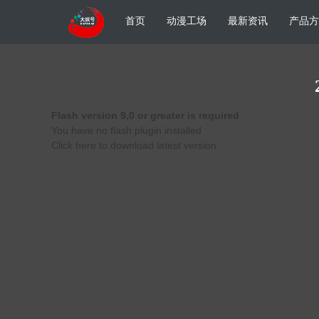
首页
动漫工场
最新资讯
产品方
Flash version 9,0 or greater is required
You have no flash plugin installed
Click here to download latest version