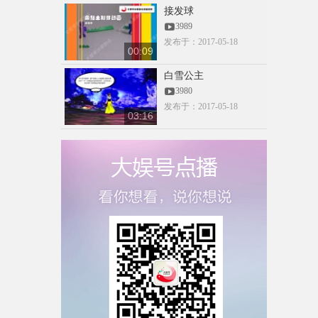
材-蓝色
接发球
admin
00:07
3989
3092
发布于：2017-05-18
00:09
CCTV抠像素
白雪公主
材-蓝色
3980
admin
00:07
发布于：2017-05-18
3060
03:16
跳舞抠像素
材-绿色
00:17
18695607730
3035
00:00
20190409_095300
15959019495
3014