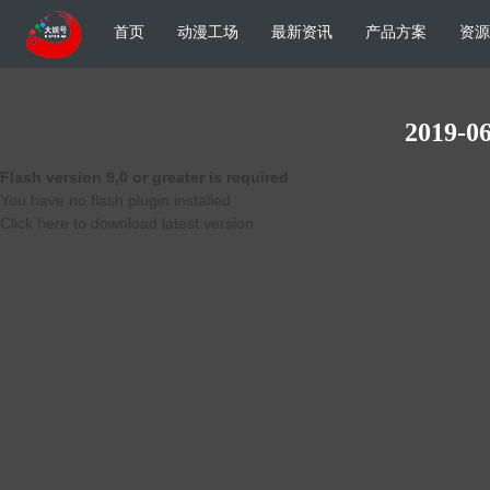
首页
动漫工场
最新资讯
产品方案
资源
2019-06
Flash version 9,0 or greater is required
You have no flash plugin installed
Click here to download latest version