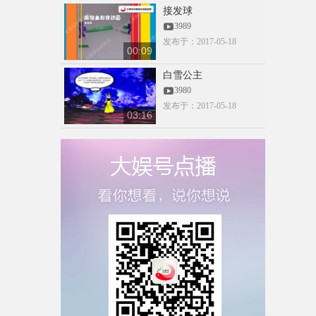
材-蓝色
接发球
admin
00:07
3989
3092
发布于：2017-05-18
00:09
CCTV抠像素
白雪公主
材-蓝色
3980
admin
00:07
发布于：2017-05-18
3060
03:16
跳舞抠像素
材-绿色
00:17
18695607730
3035
00:00
20190409_095300
15959019495
3013