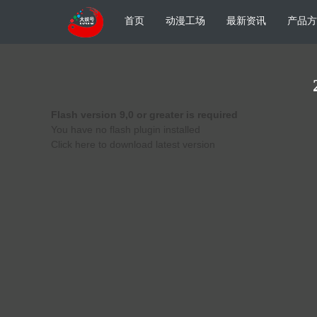
首页
动漫工场
最新资讯
产品方
Flash version 9,0 or greater is required
You have no flash plugin installed
Click here to download latest version