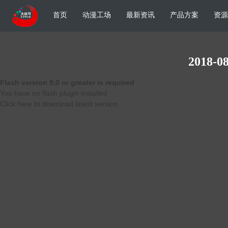
首页
动漫工场
最新资讯
产品方案
资源
2018-08
Flash version 9,0 or greater is required
You have no flash plugin installed
Click here to download latest version