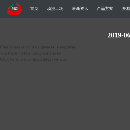
首页
动漫工场
最新资讯
产品方案
资源
2019-06
Flash version 9,0 or greater is required
You have no flash plugin installed
Click here to download latest version