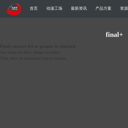
首页
动漫工场
最新资讯
产品方案
资源
final+
Flash version 9,0 or greater is required
You have no flash plugin installed
Click here to download latest version