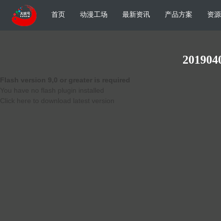
首页
动漫工场
最新资讯
产品方案
资源
201904
Flash version 9,0 or greater is required
You have no flash plugin installed
Click here to download latest version